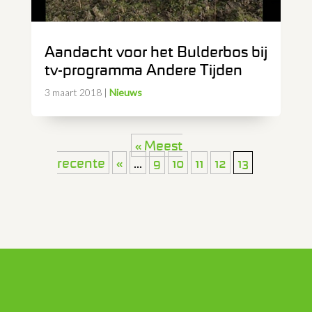
Aandacht voor het Bulderbos bij
tv-programma Andere Tijden
3 maart 2018
|
Nieuws
« Meest
recente
«
...
9
10
11
12
13