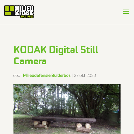
KODAK Digital Still
Camera
door
Milieudefensie Bulderbos
|
27 okt 2023