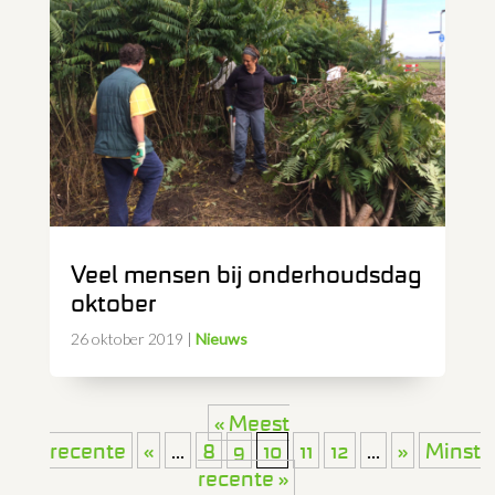
Veel mensen bij onderhoudsdag
oktober
26 oktober 2019
|
Nieuws
« Meest
recente
«
...
8
9
10
11
12
...
»
Minst
recente »